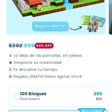
Precio
Precio
$302
$59
50% OFF
habitual
de
📵 Lo aleja de las pantallas, sin peleas
oferta
🧠 Despierta su creatividad
⏳ Te devuelve tu tiempo
🎁 Regalos GRATIS hasta agotar stock
100 Bloques
$59
Pack básico
$118
MÁS ELEGIDO