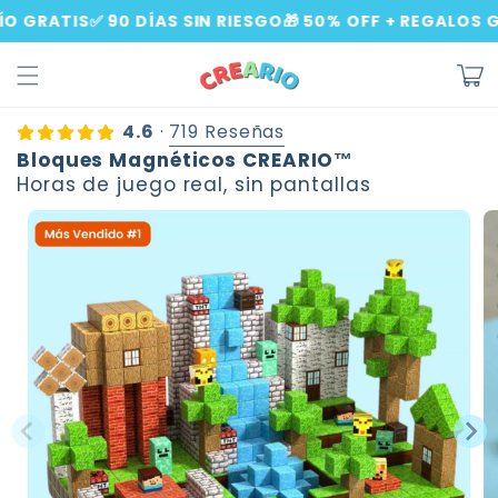
Ir
IS
✅ 90 DÍAS SIN RIESGO
🎁 50% OFF + REGALOS GRATIS 
directamente
al contenido
Carrit
4.6
·
719 Reseñas
Bloques Magnéticos CREARIO™
Horas de juego real, sin pantallas
Ir
directamente
a la
información
del producto