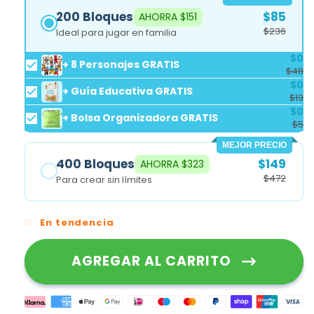
200 Bloques
$85
AHORRA $151
$236
Ideal para jugar en familia
$0
+ 8 Personajes GRATIS
$48
$0
+ Guía Educativa GRATIS
$13
$0
+ Bolsa Organizadora GRATIS
$5
MEJOR PRECIO
400 Bloques
$149
AHORRA $323
$472
Para crear sin límites
En tendencia
AGREGAR AL CARRITO