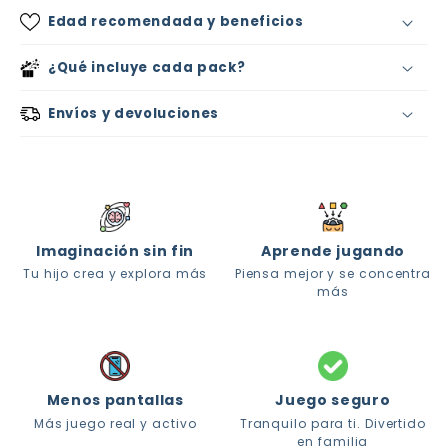
C
Edad recomendada y beneficios
o
n
¿Qué incluye cada pack?
t
Envíos y devoluciones
e
n
Aprenden mientras juegan
i
1 Pack (Ideal para empezar)
d
o
Imaginación sin fin
Aprende jugando
Menos pantallas, más diversión
d
Tu hijo crea y explora más
Piensa mejor y se concentra
e
más
s
Nunca se aburren
p
l
e
Menos pantallas
Juego seguro
Más juego real y activo
Tranquilo para ti. Divertido
g
en familia