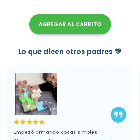
a
2 Packs (Más creatividad, más
ABS seguro y no tóxico
b
diversión)
l
AGREGAR AL CARRITO
Imanes de alta calidad
e
Lo que dicen otros padres 💚
4 Packs (Experiencia completa)
Empezó armando cosas simples.