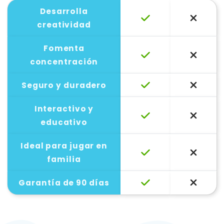
Desarrolla
creatividad
Fomenta
concentración
Seguro y duradero
Interactivo y
educativo
Ideal para jugar en
familia
Garantía de 90 días